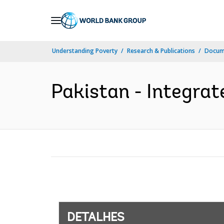
Skip
to
Main
Understanding Poverty
Research & Publications
Docume
Navigation
Pakistan - Integrat
DETALHES