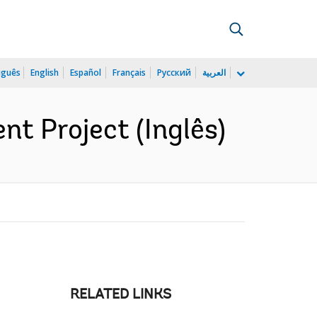
uguês
English
Español
Français
Русский
العربية
nt Project (Inglês)
RELATED LINKS