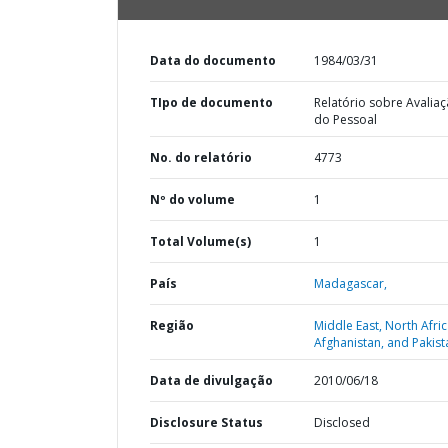
Data do documento
1984/03/31
TIpo de documento
Relatório sobre Avalia
do Pessoal
No. do relatório
4773
Nº do volume
1
Total Volume(s)
1
País
Madagascar,
Região
Middle East, North Afric
Afghanistan, and Pakist
Data de divulgação
2010/06/18
Disclosure Status
Disclosed