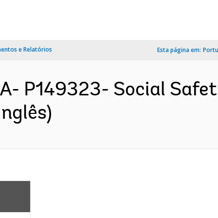
ntos e Relatórios
Esta página em:
Port
 P149323- Social Safety
nglês)