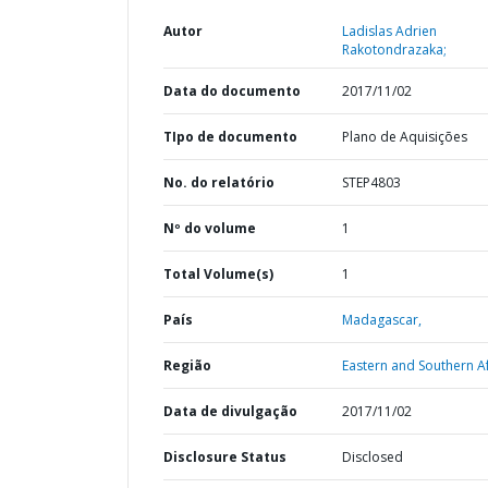
Autor
Ladislas Adrien
Rakotondrazaka;
Data do documento
2017/11/02
TIpo de documento
Plano de Aquisições
No. do relatório
STEP4803
Nº do volume
1
Total Volume(s)
1
País
Madagascar,
Região
Eastern and Southern Af
Data de divulgação
2017/11/02
Disclosure Status
Disclosed