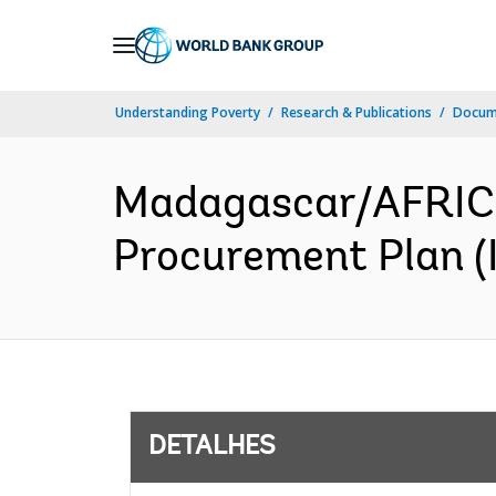
Skip
to
Main
Understanding Poverty
Research & Publications
Docume
Navigation
Madagascar/AFRICA-
Procurement Plan (I
DETALHES