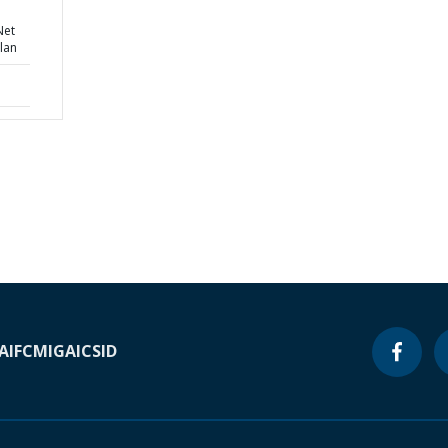
Net
lan
A
IFC
MIGA
ICSID