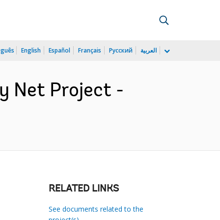
uguês
English
Español
Français
Русский
العربية
 Net Project -
RELATED LINKS
See documents related to the
project(s)