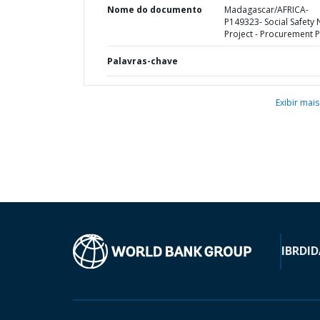
Nome do documento
Madagascar/AFRICA-
P149323- Social Safety 
Project - Procurement P
Palavras-chave
Exibir mais
IBRD
ID