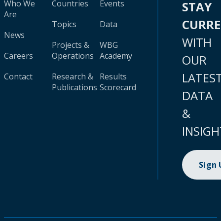
Who We
Countries
Events
STAY
Are
CURR
Topics
Data
News
WITH
Projects &
WBG
Careers
Operations
Academy
OUR
LATES
Contact
Research &
Results
Publications
Scorecard
DATA
&
INSIGH
Sign