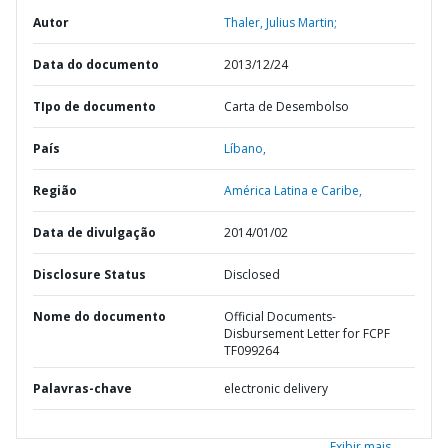
Autor
Thaler, Julius Martin;
Data do documento
2013/12/24
TIpo de documento
Carta de Desembolso
País
Líbano,
Região
América Latina e Caribe,
Data de divulgação
2014/01/02
Disclosure Status
Disclosed
Nome do documento
Official Documents-
Disbursement Letter for FCPF
TF099264
Palavras-chave
electronic delivery
Exibir mais