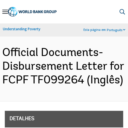
Skip
to
Main
Understanding Poverty
Esta página em:
Português
Navigation
Official Documents-
Disbursement Letter for
FCPF TF099264 (Inglês)
DETALHES