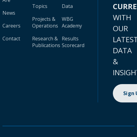
Are
CURR
Topics
Data
News
WITH
Projects &
WBG
Careers
Operations
Academy
OUR
LATES
Contact
Research &
Results
Publications
Scorecard
DATA
&
INSIGH
Sign