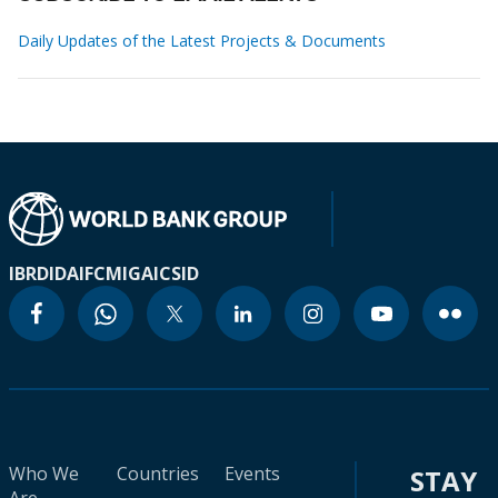
Daily Updates of the Latest Projects & Documents
IBRD
IDA
IFC
MIGA
ICSID
Who We
Countries
Events
STAY