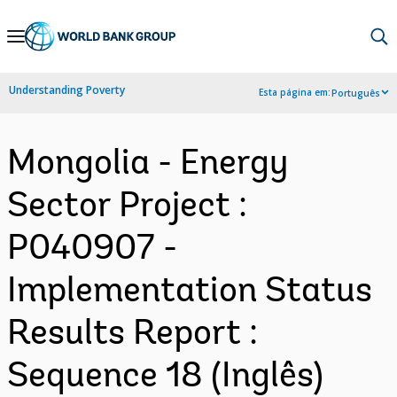
Skip
to
Main
Understanding Poverty
Esta página em:
Português
Navigation
Mongolia - Energy
Sector Project :
P040907 -
Implementation Status
Results Report :
Sequence 18 (Inglês)