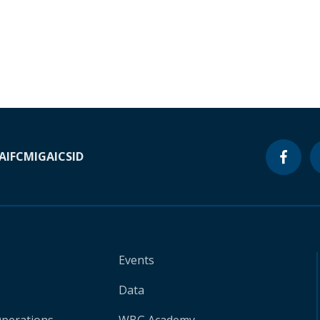
A
IFC
MIGA
ICSID
Events
Data