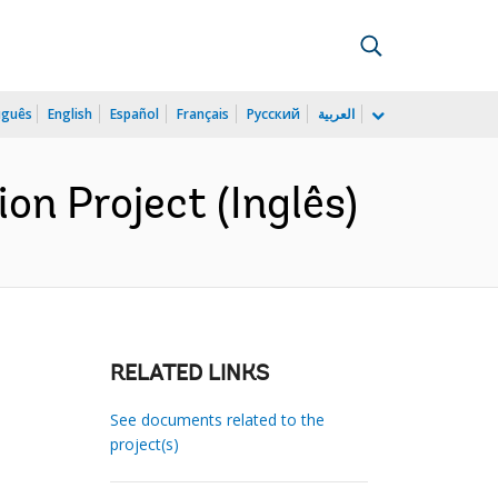
uguês
English
Español
Français
Русский
العربية
n Project (Inglês)
RELATED LINKS
See documents related to the
project(s)