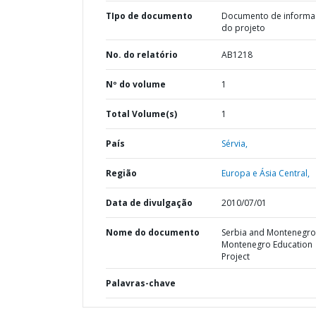
TIpo de documento
Documento de informa
do projeto
No. do relatório
AB1218
Nº do volume
1
Total Volume(s)
1
País
Sérvia,
Região
Europa e Ásia Central,
Data de divulgação
2010/07/01
Nome do documento
Serbia and Montenegro
Montenegro Education
Project
Palavras-chave