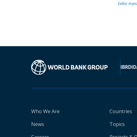
Exibir mais
IBRD
ID
Who We Are
Countries
News
Topics