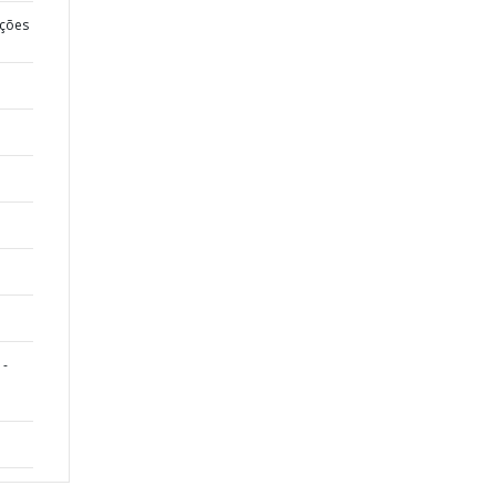
ções
 -