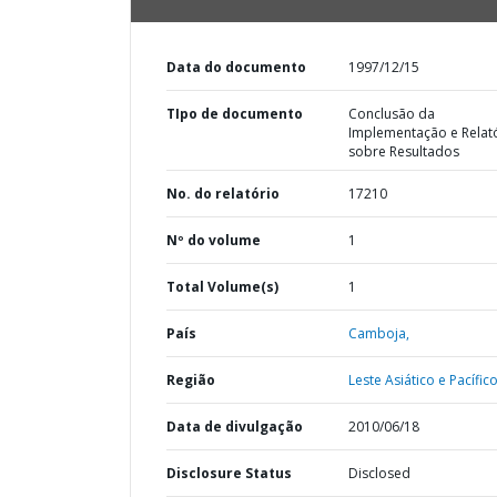
Data do documento
1997/12/15
TIpo de documento
Conclusão da
Implementação e Relat
sobre Resultados
No. do relatório
17210
Nº do volume
1
Total Volume(s)
1
País
Camboja,
Região
Leste Asiático e Pacífico
Data de divulgação
2010/06/18
Disclosure Status
Disclosed