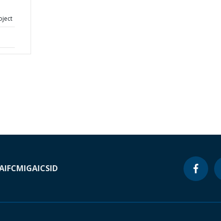
oject
A
IFC
MIGA
ICSID