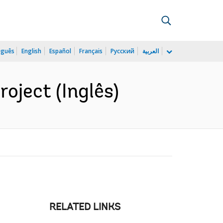
uguês
English
Español
Français
Русский
العربية
oject (Inglês)
RELATED LINKS