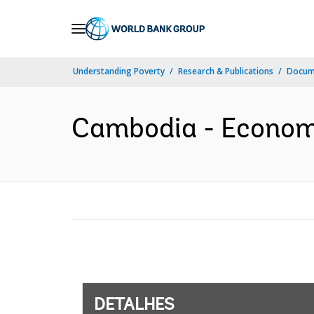
Skip
to
Main
Understanding Poverty
Research & Publications
Docume
Navigation
Cambodia - Economic
DETALHES