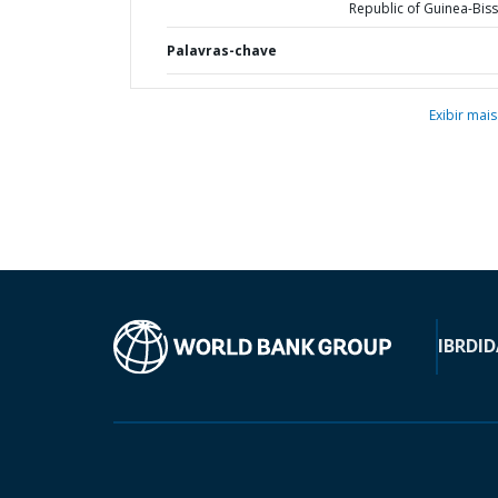
Republic of Guinea-Bis
Palavras-chave
Exibir mais
IBRD
ID