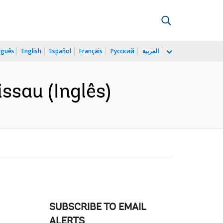
uguês
English
Español
Français
Русский
العربية
ssau (Inglês)
SUBSCRIBE TO EMAIL
ALERTS