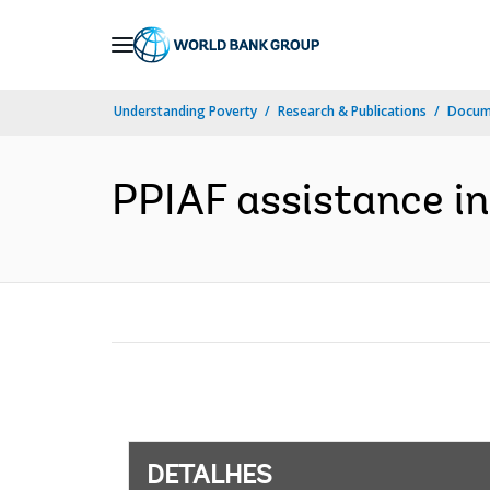
Skip
to
Main
Understanding Poverty
Research & Publications
Docume
Navigation
PPIAF assistance in
DETALHES