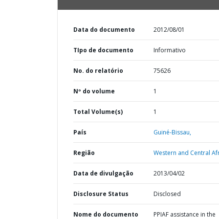
Data do documento
2012/08/01
TIpo de documento
Informativo
No. do relatório
75626
Nº do volume
1
Total Volume(s)
1
País
Guiné-Bissau,
Região
Western and Central Afr
Data de divulgação
2013/04/02
Disclosure Status
Disclosed
Nome do documento
PPIAF assistance in the