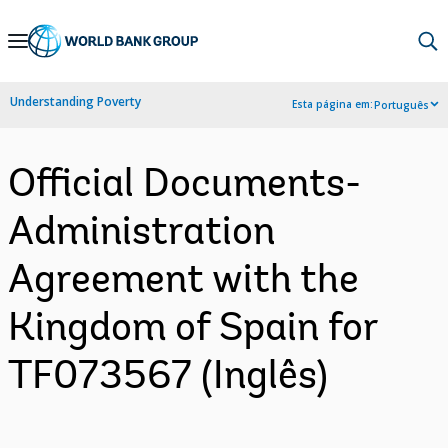
Skip
to
Main
Understanding Poverty
Esta página em:
Português
Navigation
Official Documents-
Administration
Agreement with the
Kingdom of Spain for
TF073567 (Inglês)