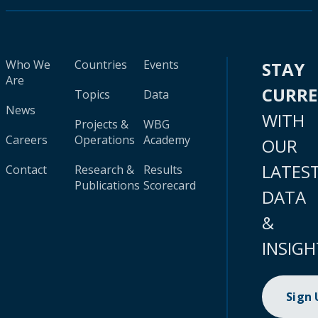
Who We
Countries
Events
STAY
Are
CURR
Topics
Data
News
WITH
Projects &
WBG
Careers
Operations
Academy
OUR
LATES
Contact
Research &
Results
Publications
Scorecard
DATA
&
INSIGH
Sign