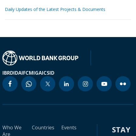
Daily Updates of the Latest Projects & Documents
IBRD
IDA
IFC
MIGA
ICSID
Who We
Countries
Events
STAY
Are