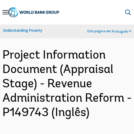
Skip
to
Main
Understanding Poverty
Esta página em:
Português
Navigation
Project Information
Document (Appraisal
Stage) - Revenue
Administration Reform -
P149743 (Inglês)