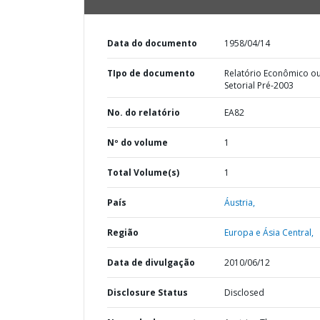
Data do documento
1958/04/14
TIpo de documento
Relatório Econômico o
Setorial Pré-2003
No. do relatório
EA82
Nº do volume
1
Total Volume(s)
1
País
Áustria,
Região
Europa e Ásia Central,
Data de divulgação
2010/06/12
Disclosure Status
Disclosed