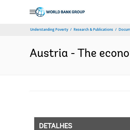
Skip
to
Main
Understanding Poverty
Research & Publications
Docume
Navigation
Austria - The econo
DETALHES