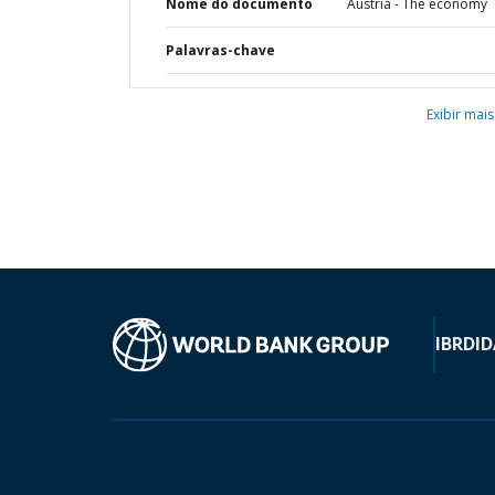
Nome do documento
Austria - The economy
Palavras-chave
Exibir mais
IBRD
ID