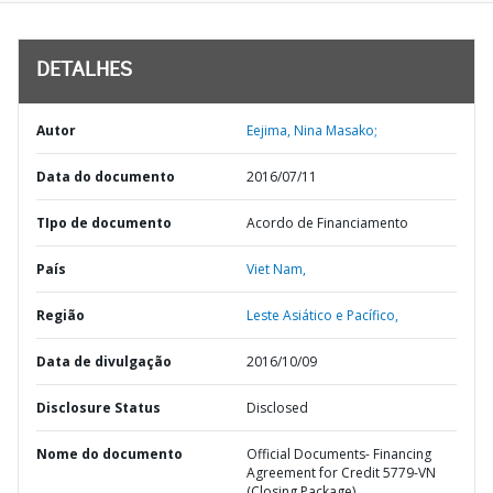
DETALHES
Autor
Eejima, Nina Masako;
Data do documento
2016/07/11
TIpo de documento
Acordo de Financiamento
País
Viet Nam,
Região
Leste Asiático e Pacífico,
Data de divulgação
2016/10/09
Disclosure Status
Disclosed
Nome do documento
Official Documents- Financing
Agreement for Credit 5779-VN
(Closing Package)