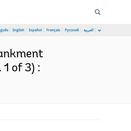
uguês
English
Español
Français
Русский
العربية
bankment
1 of 3) :