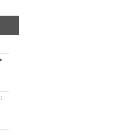
to
s)