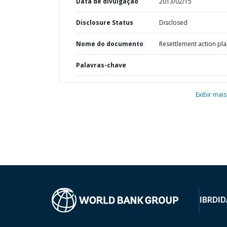
Data de divulgação
2013/02/15
Disclosure Status
Disclosed
Nome do documento
Resettlement action pl
Palavras-chave
Exibir mais
IBRD
ID