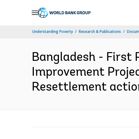
Skip
to
Main
Understanding Poverty
Research & Publications
Docume
Navigation
Bangladesh - First
Improvement Project 
Resettlement action