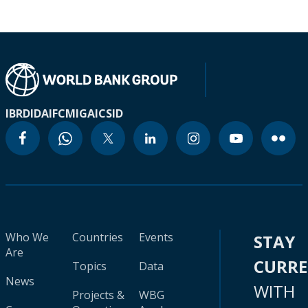
IBRD
IDA
IFC
MIGA
ICSID
Who We
Countries
Events
STAY
Are
CURR
Topics
Data
News
WITH
Projects &
WBG