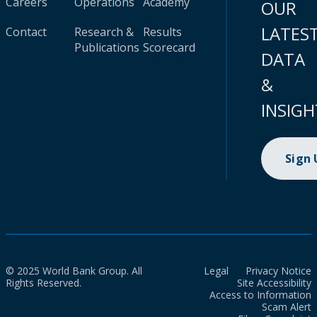
Careers
Operations
Academy
OUR
LATES
Contact
Research &
Results
Publications
Scorecard
DATA
&
INSIGH
Sign
© 2025 World Bank Group. All
Legal
Privacy Notice
Rights Reserved.
Site Accessibility
Access to Information
Scam Alert