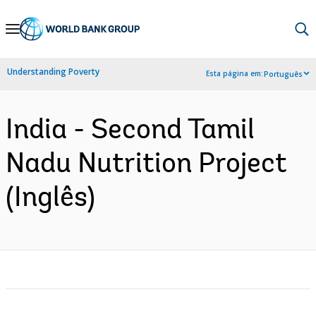
Skip
to
Main
Understanding Poverty
Esta página em:
Português
Navigation
India - Second Tamil
Nadu Nutrition Project
(Inglês)