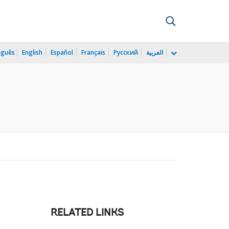
uguês
English
Español
Français
Русский
العربية
RELATED LINKS