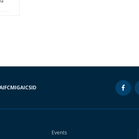
 la
A
IFC
MIGA
ICSID
Events