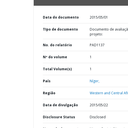
Data do documento
2015/05/01
TIpo de documento
Documento de avaliaç
projeto:
No. do relatório
PAD1137
Nº do volume
1
Total Volume(s)
1
País
Níger,
Região
Western and Central Afr
Data de divulgação
2015/05/22
Disclosure Status
Disclosed