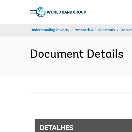
Skip
to
Main
Understanding Poverty
Research & Publications
Docume
Navigation
Document Details
DETALHES