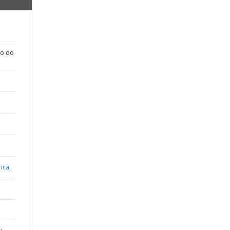
ão do
ica,