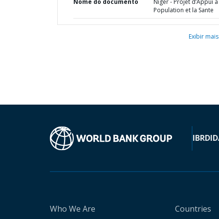
Nome do documento
Niger - Projet d’Appui a
Population et la Sante
Exibir mais
IBRD
ID
Who We Are
Countries