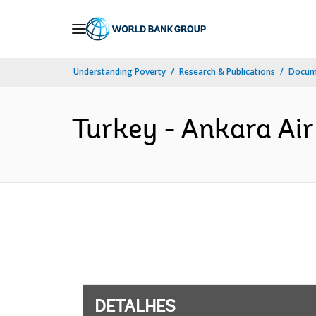
Skip
to
Main
Understanding Poverty
Research & Publications
Docume
Navigation
Turkey - Ankara Air 
DETALHES