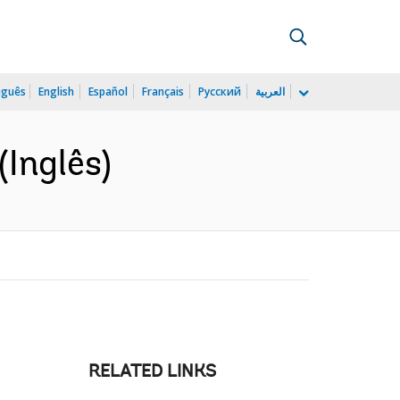
uguês
English
Español
Français
Русский
العربية
(Inglês)
RELATED LINKS