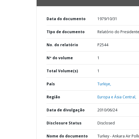
Data do documento
1979/10/31
TIpo de documento
Relatório do President
No. do relatório
P2544
Nº do volume
1
Total Volume(s)
1
País
Turkiye,
Região
Europa e Ásia Central,
Data de divulgação
2010/06/24
Disclosure Status
Disclosed
Nome do documento
Turkey - Ankara Air Poll