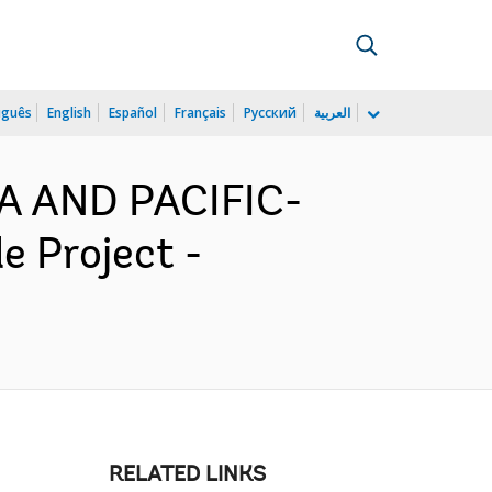
uguês
English
Español
Français
Русский
العربية
IA AND PACIFIC-
 Project -
RELATED LINKS