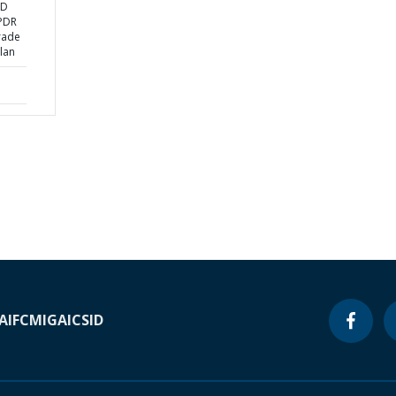
ND
 PDR
rade
lan
A
IFC
MIGA
ICSID