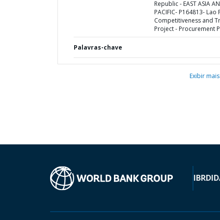
Republic - EAST ASIA A
PACIFIC- P164813- Lao
Competitiveness and T
Project - Procurement P
Palavras-chave
Exibir mais
IBRD
ID