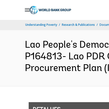
Skip
to
Main
Understanding Poverty
Research & Publications
Docume
Navigation
Lao People's Democ
P164813- Lao PDR C
Procurement Plan (I