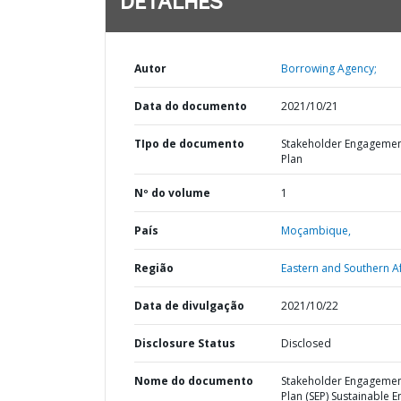
DETALHES
Autor
Borrowing Agency;
Data do documento
2021/10/21
TIpo de documento
Stakeholder Engageme
Plan
Nº do volume
1
País
Moçambique,
Região
Eastern and Southern Af
Data de divulgação
2021/10/22
Disclosure Status
Disclosed
Nome do documento
Stakeholder Engageme
Plan (SEP) Sustainable E