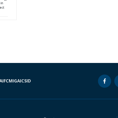
in
ect
A
IFC
MIGA
ICSID