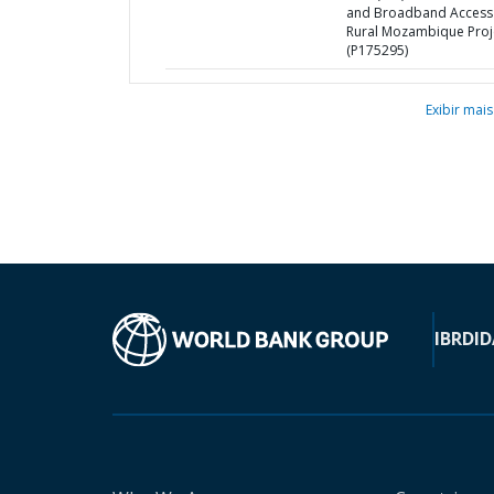
and Broadband Access 
Rural Mozambique Proj
(P175295)
Exibir mais
IBRD
ID