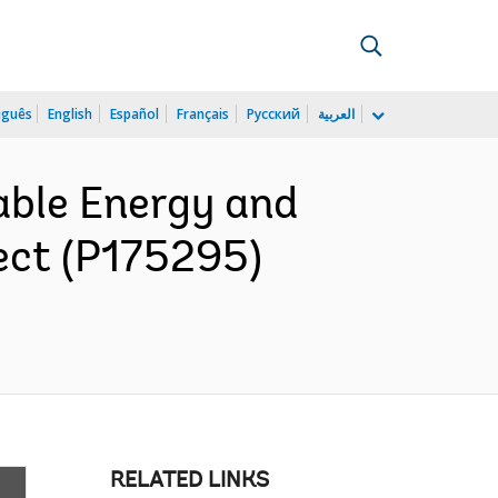
uguês
English
Español
Français
Русский
العربية
able Energy and
ect (P175295)
RELATED LINKS