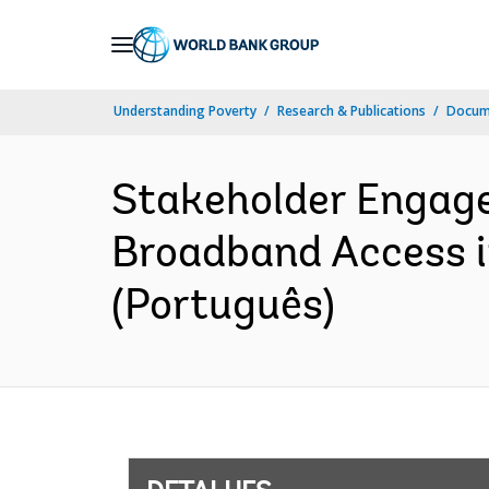
Skip
to
Main
Understanding Poverty
Research & Publications
Docume
Navigation
Stakeholder Engage
Broadband Access i
(Português)