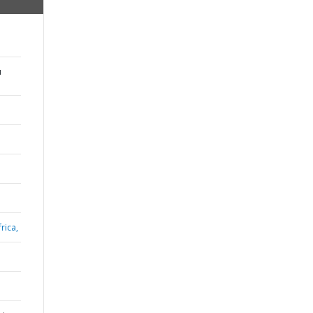
u
rica,