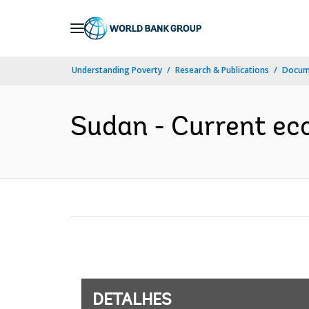
Skip
to
Main
Understanding Poverty
Research & Publications
Docume
Navigation
Sudan - Current eco
DETALHES