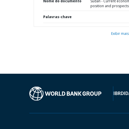
Nome do documento
Sudan - Current econo
position and prospects
Palavras-chave
Exibir mais
IBRD
ID