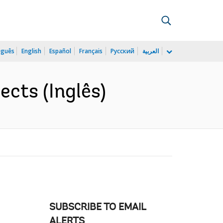
uguês
English
Español
Français
Русский
العربية
cts (Inglês)
SUBSCRIBE TO EMAIL
ALERTS