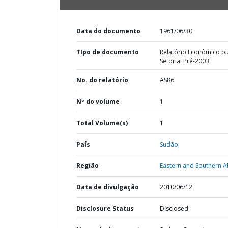
Data do documento
1961/06/30
TIpo de documento
Relatório Econômico o
Setorial Pré-2003
No. do relatório
AS86
Nº do volume
1
Total Volume(s)
1
País
Sudão,
Região
Eastern and Southern Af
Data de divulgação
2010/06/12
Disclosure Status
Disclosed