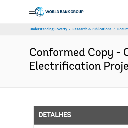
Skip
to
Main
Understanding Poverty
Research & Publications
Docume
Navigation
Conformed Copy - C
Electrification Proj
DETALHES