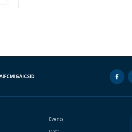
A
IFC
MIGA
ICSID
Events
Data