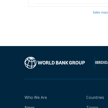
Exibir mais
IBRD
ID
Who We Are
Countries
News
Topics