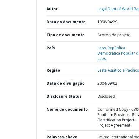
Autor
Legal Dept of World Ba
Data do documento
1998/04/29
TIpo de documento
Acordo de projeto
País
Laos,
República
Democrática Popular d
Laos,
Região
Leste Asiático e Pacífico
Data de divulgação
2004/09/02
Disclosure Status
Disclosed
Nome do documento
Conformed Copy - C304
Southern Provinces Rur
Electrification Project -
Project Agreement
Palavras-chave
limited international bi