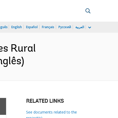
uguês
English
Español
Français
Русский
العربية
es Rural
nglês)
RELATED LINKS
See documents related to the
project(s)