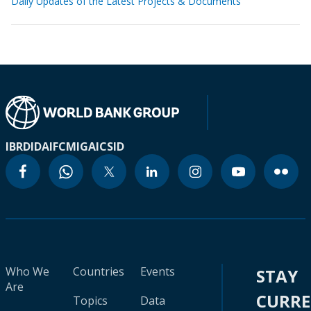
Daily Updates of the Latest Projects & Documents
IBRD
IDA
IFC
MIGA
ICSID
Who We
Countries
Events
STAY
Are
CURR
Topics
Data