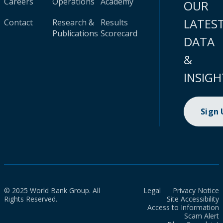
Careers
Operations
Academy
OUR
LATES
Contact
Research &
Results
Publications
Scorecard
DATA
&
INSIGH
Sign
© 2025 World Bank Group. All
Legal
Privacy Notice
Rights Reserved.
Site Accessibility
Access to Information
Scam Alert