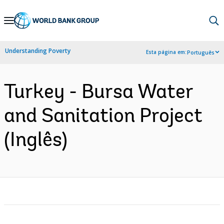
Skip
to
Main
Understanding Poverty
Esta página em:
Português
Navigation
Turkey - Bursa Water
and Sanitation Project
(Inglês)