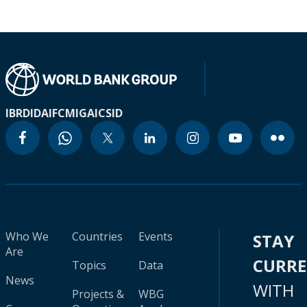
IBRD
IDA
IFC
MIGA
ICSID
Who We
Countries
Events
STAY
Are
CURR
Topics
Data
News
WITH
Projects &
WBG