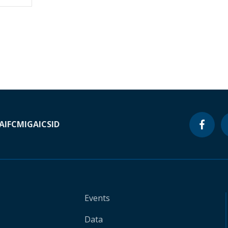
A
IFC
MIGA
ICSID
Events
Data