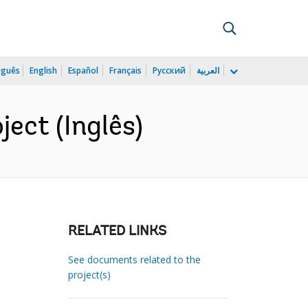
uguês
English
Español
Français
Русский
العربية
ect (Inglês)
RELATED LINKS
See documents related to the
project(s)