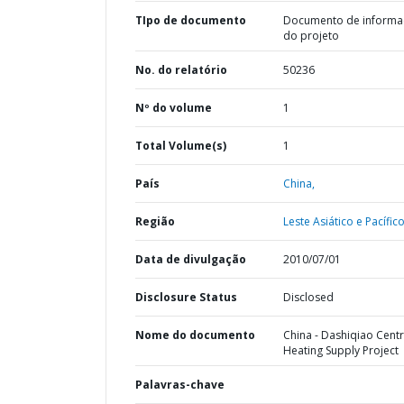
TIpo de documento
Documento de informa
do projeto
No. do relatório
50236
Nº do volume
1
Total Volume(s)
1
País
China,
Região
Leste Asiático e Pacífico
Data de divulgação
2010/07/01
Disclosure Status
Disclosed
Nome do documento
China - Dashiqiao Centr
Heating Supply Project
Palavras-chave