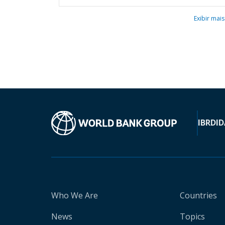
Exibir mais
IBRD
ID
Who We Are
Countries
News
Topics