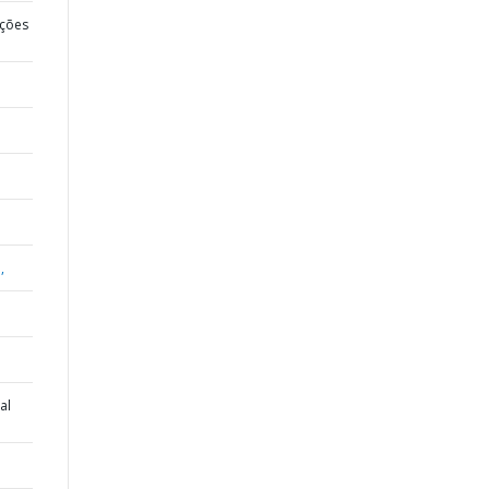
ções
,
al