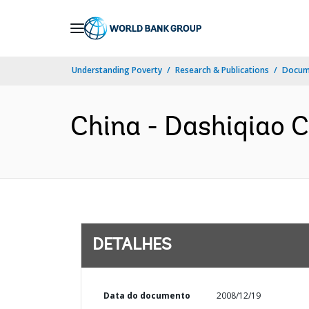
Skip
to
Main
Understanding Poverty
Research & Publications
Docume
Navigation
China - Dashiqiao C
DETALHES
Data do documento
2008/12/19