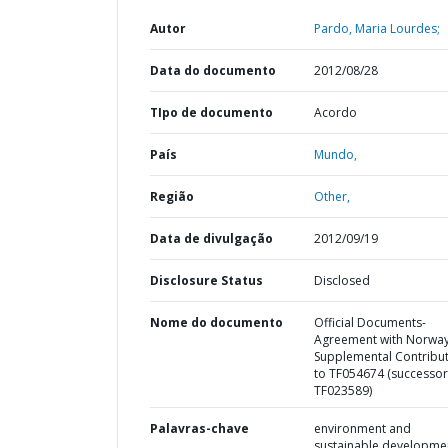
Autor
Pardo, Maria Lourdes;
Data do documento
2012/08/28
TIpo de documento
Acordo
País
Mundo,
Região
Other,
Data de divulgação
2012/09/19
Disclosure Status
Disclosed
Nome do documento
Official Documents-
Agreement with Norway
Supplemental Contribu
to TF054674 (successor
TF023589)
Palavras-chave
environment and
sustainable developme