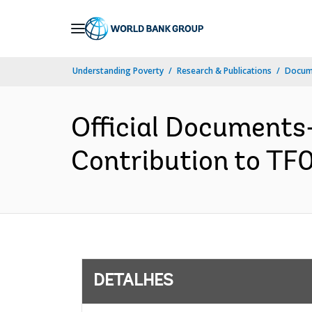
Skip
to
Main
Understanding Poverty
Research & Publications
Docume
Navigation
Official Documents
Contribution to TF
DETALHES