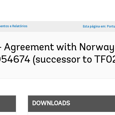
ntos e Relatórios
Esta página em:
Port
- Agreement with Norway
054674 (successor to TF02
DOWNLOADS