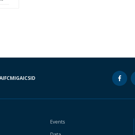
A
IFC
MIGA
ICSID
Events
Data