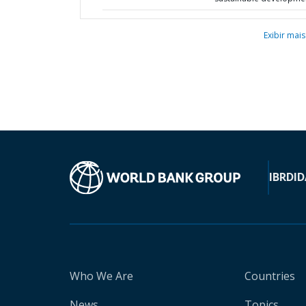
Exibir mais
IBRD
ID
Who We Are
Countries
News
Topics