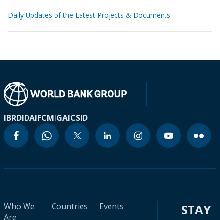
Daily Updates of the Latest Projects & Documents
IBRD
IDA
IFC
MIGA
ICSID
Who We
Countries
Events
STAY
Are