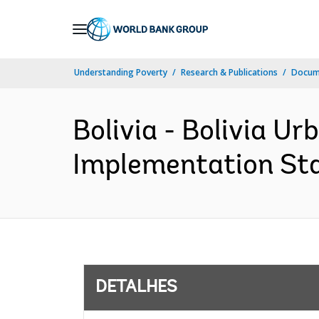
Skip
to
Main
Understanding Poverty
Research & Publications
Docume
Navigation
Bolivia - Bolivia U
Implementation Stat
DETALHES