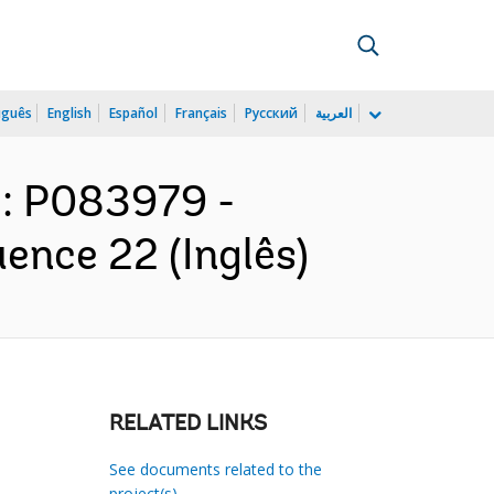
uguês
English
Español
Français
Русский
العربية
t : P083979 -
ence 22 (Inglês)
RELATED LINKS
See documents related to the
project(s)