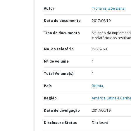
Autor
Trohanis, Zoe Elena;
Data do documento
2017/06/19
TIpo de documento
Situação da implement
e relatório dos resulta
No. do relatório
ISR28260
Nº do volume
1
Total Volume(s)
1
País
Bolívia,
Região
América Latina e Caribe
Data de divulgação
2017/06/19
Disclosure Status
Disclosed