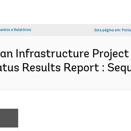
ntos e Relatórios
Esta página em:
Port
rban Infrastructure Projec
us Results Report : Sequ