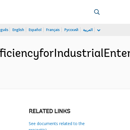
uguês
English
Español
Français
Русский
العربية
ficiencyforIndustrialEn
RELATED LINKS
See documents related to the
project(s)