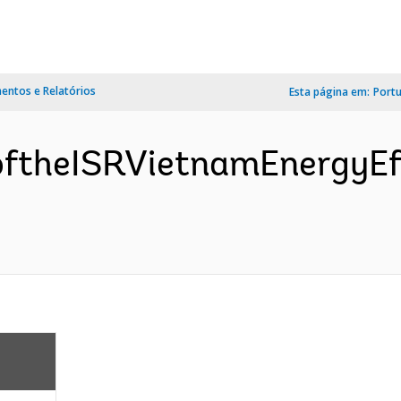
ntos e Relatórios
Esta página em:
Port
noftheISRVietnamEnergyEf