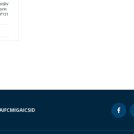
eISRV
orIn
EP151
A
IFC
MIGA
ICSID