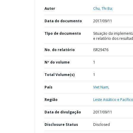
Autor
Chu, Thi Ba;
Data do documento
2017/09/11
TIpo de documento
Situação da implement
e relatório dos resulta
No. do relatório
ISR29476
Nº do volume
1
Total Volume(s)
1
País
Viet Nam,
Região
Leste Asiático e Pacífico
Data de divulgação
2017/09/11
Disclosure Status
Disclosed