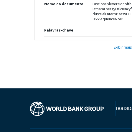
Nome do documento
DisclosableVersionofth
ietnamEnergyEfficiencyf
dustrialEnterprisesVEEI
086SequenceNo01
Palavras-chave
Exibir mais
IBRD
ID