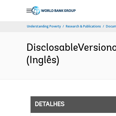
Skip
to
Main
Understanding Poverty
Research & Publications
Docume
Navigation
DisclosableVersio
(Inglês)
DETALHES