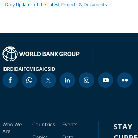
Daily Updates of the Latest Projects & Documents
IBRD
IDA
IFC
MIGA
ICSID
Who We
Countries
Events
STAY
Are
CURR
Topics
Data