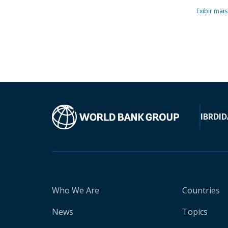
Exibir mais
IBRD
ID
Who We Are
Countries
News
Topics