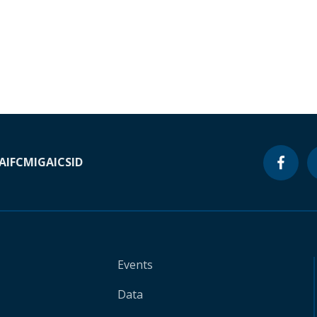
A
IFC
MIGA
ICSID
Events
Data