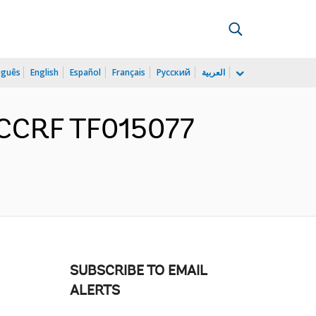
uguês
English
Español
Français
Русский
العربية
 BCCRF TF015077
SUBSCRIBE TO EMAIL
ALERTS