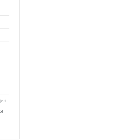
ject
of