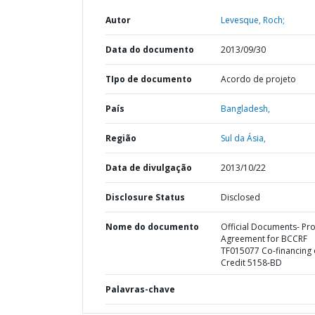
Autor
Levesque, Roch;
Data do documento
2013/09/30
TIpo de documento
Acordo de projeto
País
Bangladesh,
Região
Sul da Ásia,
Data de divulgação
2013/10/22
Disclosure Status
Disclosed
Nome do documento
Official Documents- Pro
Agreement for BCCRF
TF015077 Co-financing 
Credit 5158-BD
Palavras-chave