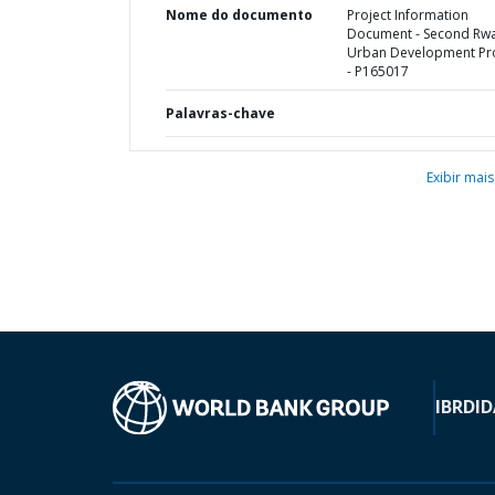
Nome do documento
Project Information
Document - Second Rw
Urban Development Pro
- P165017
Palavras-chave
Exibir mais
IBRD
ID