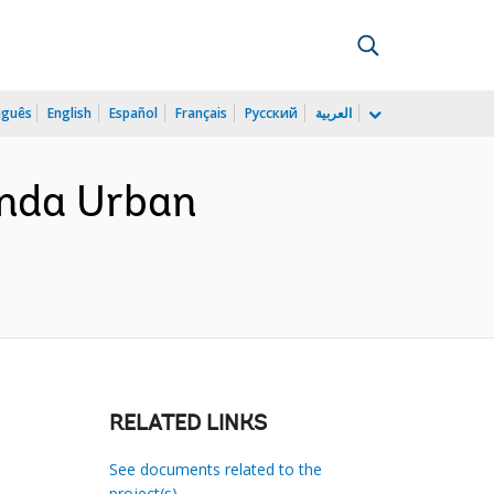
uguês
English
Español
Français
Русский
العربية
anda Urban
RELATED LINKS
See documents related to the
project(s)