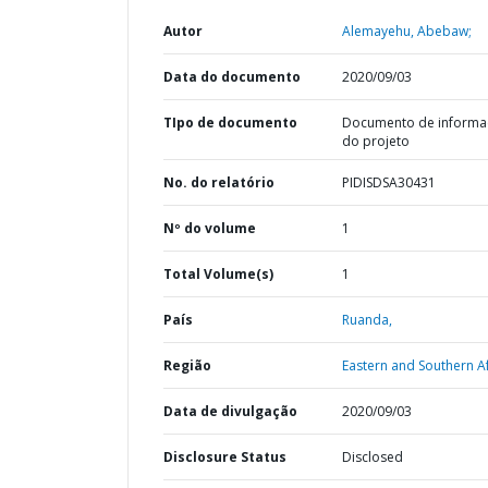
Autor
Alemayehu, Abebaw;
Data do documento
2020/09/03
TIpo de documento
Documento de informa
do projeto
No. do relatório
PIDISDSA30431
Nº do volume
1
Total Volume(s)
1
País
Ruanda,
Região
Eastern and Southern Af
Data de divulgação
2020/09/03
Disclosure Status
Disclosed