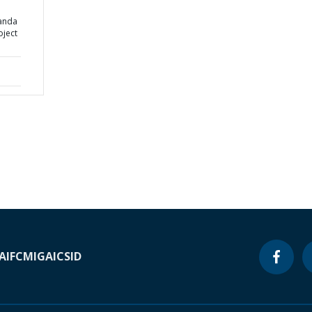
anda
ject
A
IFC
MIGA
ICSID