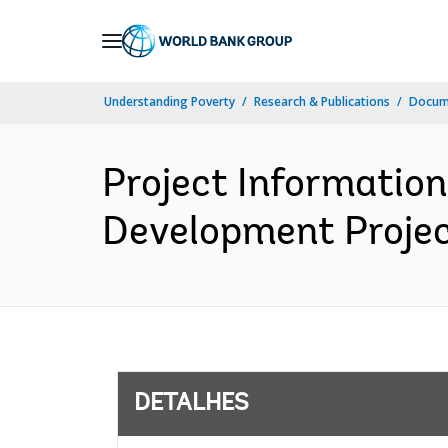
Skip
to
Main
Understanding Poverty
Research & Publications
Docume
Navigation
Project Informati
Development Project
DETALHES