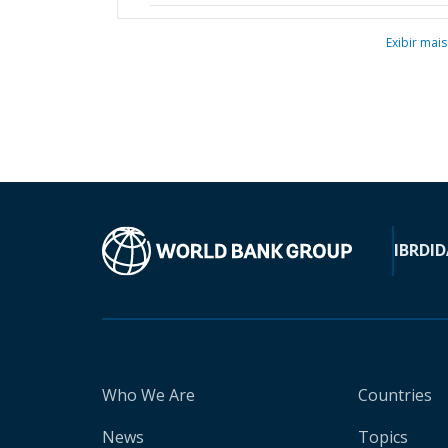
Exibir mais
IBRD
ID
Who We Are
Countries
News
Topics