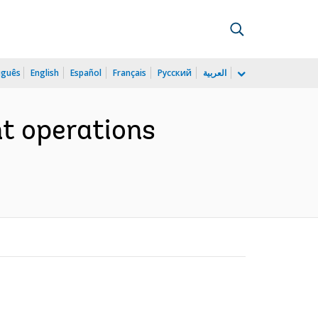
uguês
English
Español
Français
Русский
العربية
t operations