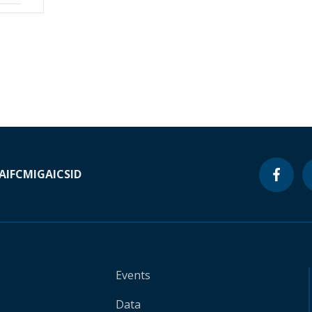
A
IFC
MIGA
ICSID
Events
Data