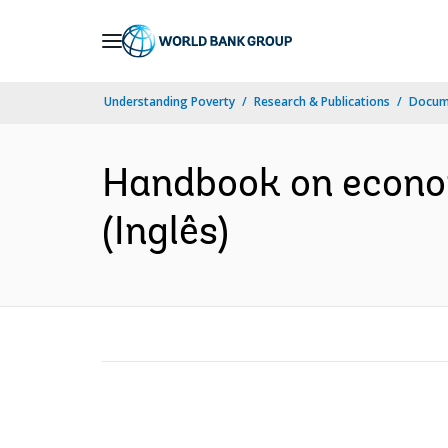
Skip
to
Main
Understanding Poverty
Research & Publications
Docume
Navigation
Handbook on econom
(Inglês)