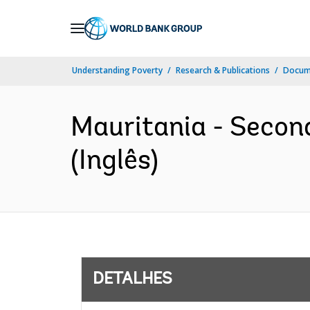
Skip
to
Main
Understanding Poverty
Research & Publications
Docume
Navigation
Mauritania - Second
(Inglês)
DETALHES