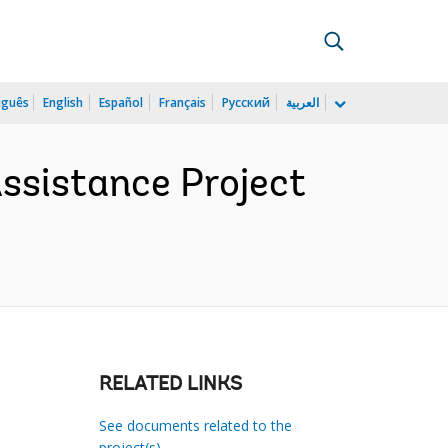
uguês
English
Español
Français
Русский
العربية
ssistance Project
RELATED LINKS
See documents related to the
project(s)