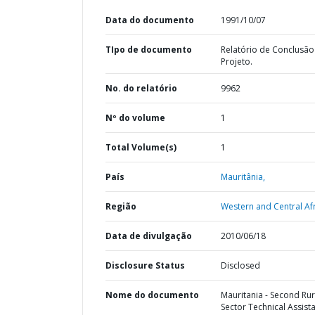
Data do documento
1991/10/07
TIpo de documento
Relatório de Conclusão
Projeto.
No. do relatório
9962
Nº do volume
1
Total Volume(s)
1
País
Mauritânia,
Região
Western and Central Afr
Data de divulgação
2010/06/18
Disclosure Status
Disclosed
Nome do documento
Mauritania - Second Rur
Sector Technical Assist