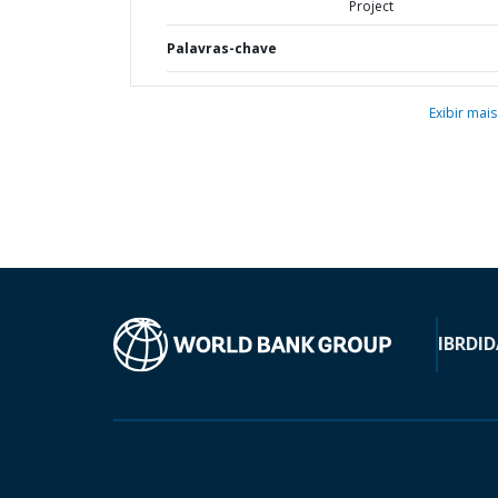
Project
Palavras-chave
Exibir mais
IBRD
ID