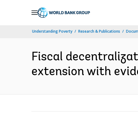
Skip
to
Main
Understanding Poverty
Research & Publications
Docume
Navigation
Fiscal decentraliza
extension with evid