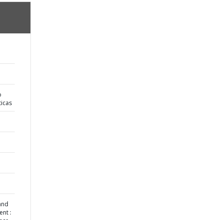
o
ticas
 and
ent :