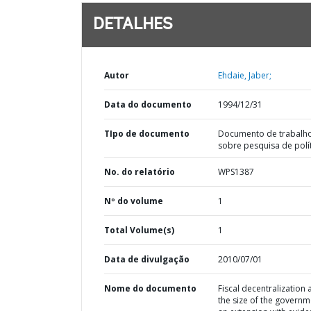
DETALHES
Autor
Ehdaie, Jaber;
Data do documento
1994/12/31
TIpo de documento
Documento de trabalh
sobre pesquisa de polí
No. do relatório
WPS1387
Nº do volume
1
Total Volume(s)
1
Data de divulgação
2010/07/01
Nome do documento
Fiscal decentralization
the size of the governm