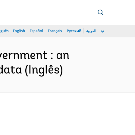
uguês
English
Español
Français
Русский
العربية
overnment : an
ata (Inglês)