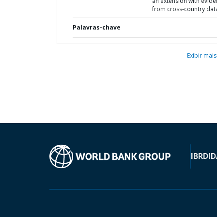
an extension with evid
from cross-country dat
Palavras-chave
Exibir mais
IBRD
ID