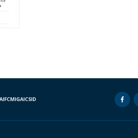
ence
a
A
IFC
MIGA
ICSID