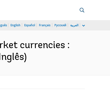
uguês
English
Español
Français
Русский
العربية
ket currencies :
Inglês)