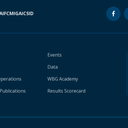
A
IFC
MIGA
ICSID
Events
Data
Operations
WBG Academy
Publications
Results Scorecard