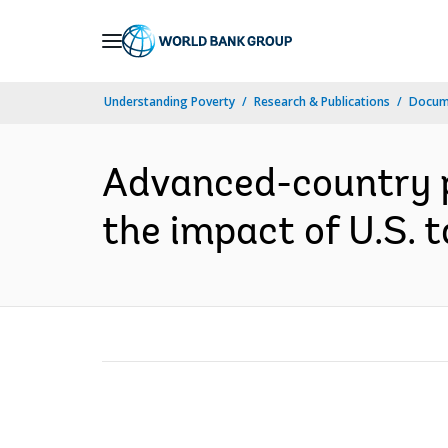
Skip
to
Main
Understanding Poverty
Research & Publications
Docume
Navigation
Advanced-country p
the impact of U.S. t