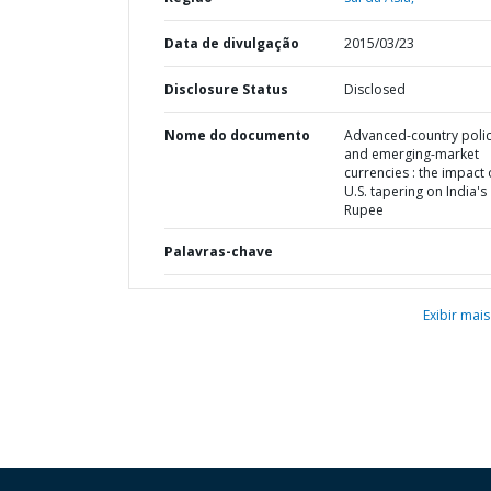
Data de divulgação
2015/03/23
Disclosure Status
Disclosed
Nome do documento
Advanced-country polic
and emerging-market
currencies : the impact 
U.S. tapering on India's
Rupee
Palavras-chave
Exibir mais