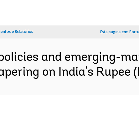
ntos e Relatórios
Esta página em:
Port
olicies and emerging-mar
apering on India's Rupee (