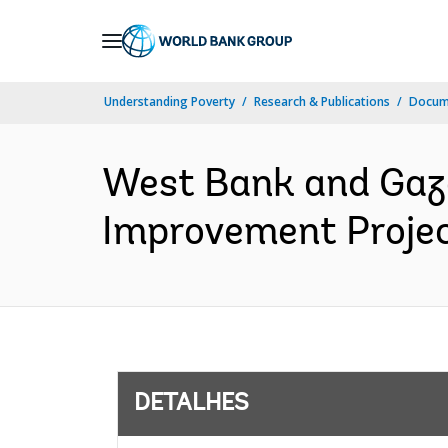
Skip
to
Main
Understanding Poverty
Research & Publications
Docume
Navigation
West Bank and Gaz
Improvement Project
DETALHES