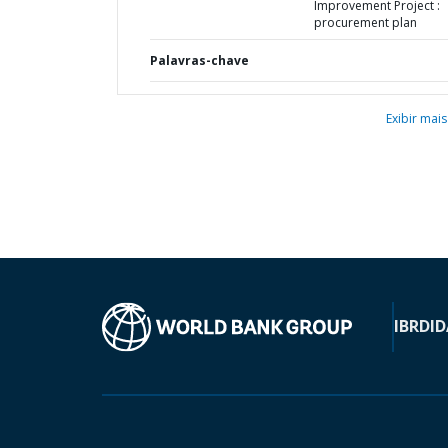
Improvement Project :
procurement plan
Palavras-chave
Exibir mais
IBRD
ID