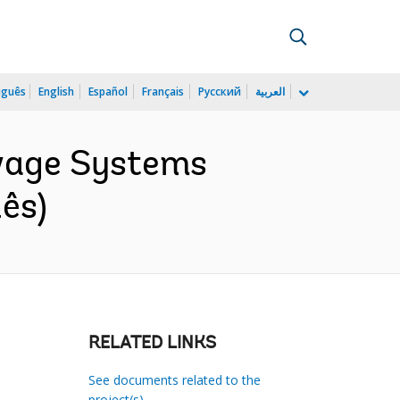
uguês
English
Español
Français
Русский
العربية
wage Systems
ês)
RELATED LINKS
See documents related to the
project(s)