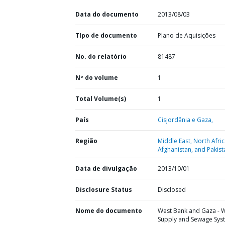
Data do documento
2013/08/03
TIpo de documento
Plano de Aquisições
No. do relatório
81487
Nº do volume
1
Total Volume(s)
1
País
Cisjordânia e Gaza,
Região
Middle East, North Afric
Afghanistan, and Pakist
Data de divulgação
2013/10/01
Disclosure Status
Disclosed
Nome do documento
West Bank and Gaza - 
Supply and Sewage Sys