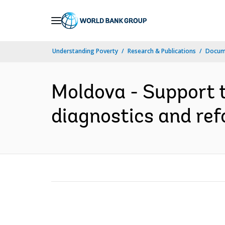
Skip
to
Main
Understanding Poverty
Research & Publications
Docume
Navigation
Moldova - Support t
diagnostics and ref