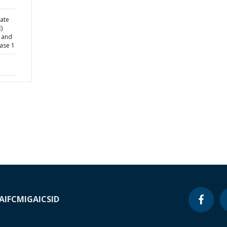
tate
)
s and
ase 1
A
IFC
MIGA
ICSID