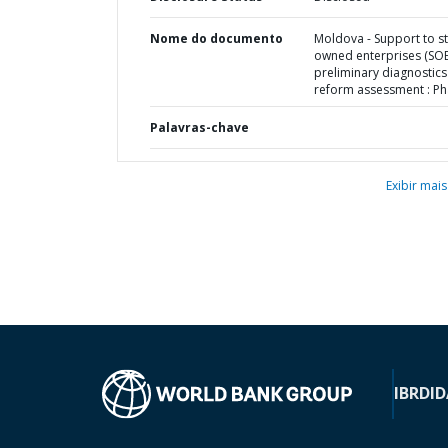
Nome do documento
Moldova - Support to s
owned enterprises (SOE
preliminary diagnostic
reform assessment : Ph
Palavras-chave
Exibir mais
IBRD
ID