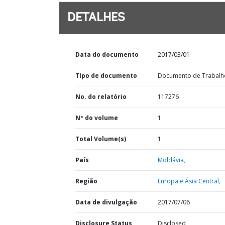
DETALHES
Data do documento
2017/03/01
TIpo de documento
Documento de Trabalh
No. do relatório
117276
Nº do volume
1
Total Volume(s)
1
País
Moldávia,
Região
Europa e Ásia Central,
Data de divulgação
2017/07/06
Disclosure Status
Disclosed