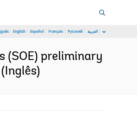
uguês
English
Español
Français
Русский
العربية
s (SOE) preliminary
(Inglês)