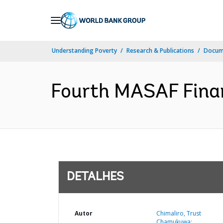
Skip
to
Main
Understanding Poverty
Research & Publications
Docume
Navigation
Fourth MASAF Finan
DETALHES
Autor
Chimaliro, Trust
Chamukuwa;