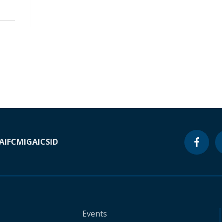
A
IFC
MIGA
ICSID
Events