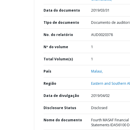
Data do documento
2019/03/31
TIpo de documento
Documento de auditori
No. do relatório
AUD0020378
Nº do volume
1
Total Volume(s)
1
País
Malaui,
Região
Eastern and Southern Af
Data de divulgação
2019/04/02
Disclosure Status
Disclosed
Nome do documento
Fourth MASAF Financial
Statements IDA56100 