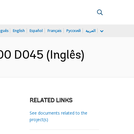
uguês
English
Español
Français
Русский
العربية
0 D045 (Inglês)
RELATED LINKS
See documents related to the
project(s)