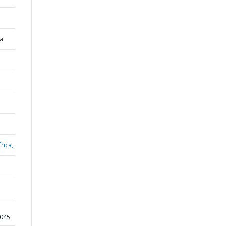
a
rica,
D045