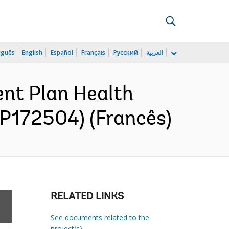
uguês
English
Español
Français
Русский
العربية
t Plan Health
P172504) (Francês)
RELATED LINKS
See documents related to the
project(s)