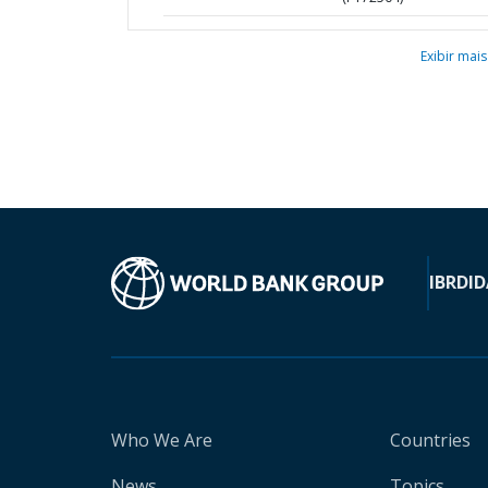
Exibir mais
IBRD
ID
Who We Are
Countries
News
Topics