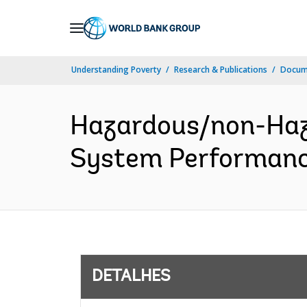
Skip
to
Main
Understanding Poverty
Research & Publications
Docume
Navigation
Hazardous/non-Haz
System Performance
DETALHES