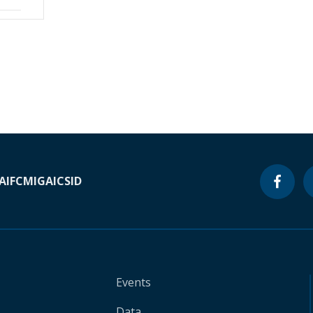
A
IFC
MIGA
ICSID
Events
Data