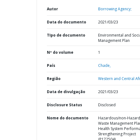
Autor
Borrowing Agency;
Data do documento
2021/03/23
TIpo de documento
Environmental and Soci
Management Plan
Nº do volume
1
País
Chade,
Região
Western and Central Afr
Data de divulgação
2021/03/23
Disclosure Status
Disclosed
Nome do documento
Hazardous/non-Hazar
Waste Management Pla
Health System Perform
Strengthening Project
(P172504)