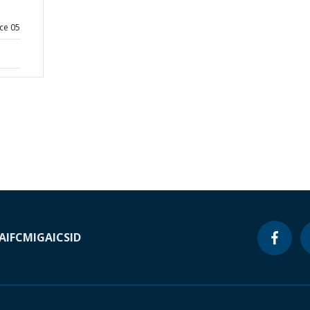
ce 05
A
IFC
MIGA
ICSID