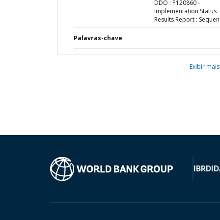
DDO : P120860 -
Implementation Status
Results Report : Sequen
Palavras-chave
Exibir mais
IBRD
ID