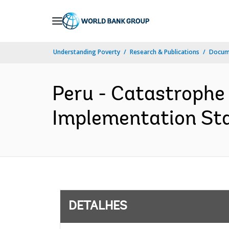
Skip
to
Main
Understanding Poverty
Research & Publications
Docume
Navigation
Peru - Catastrophe
Implementation Sta
DETALHES