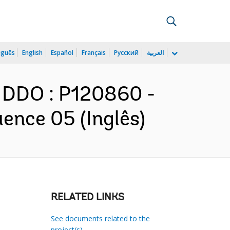
uguês
English
Español
Français
Русский
العربية
 DDO : P120860 -
ence 05 (Inglês)
RELATED LINKS
See documents related to the
project(s)