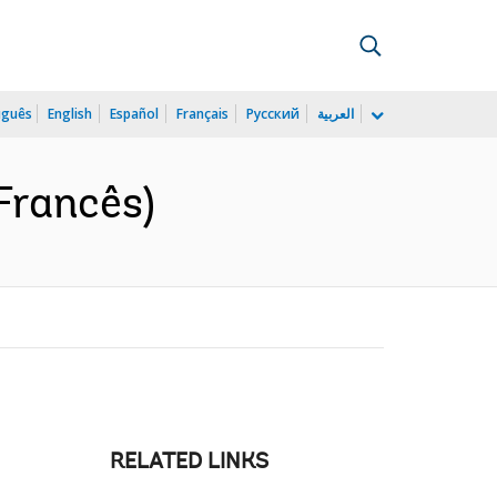
uguês
English
Español
Français
Русский
العربية
(Francês)
RELATED LINKS