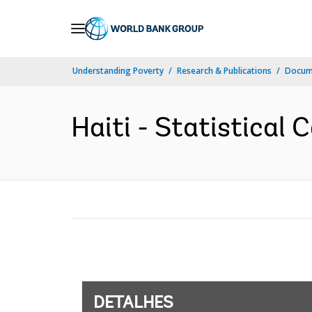
Skip
to
Main
Understanding Poverty
Research & Publications
Docume
Navigation
Haiti - Statistical 
DETALHES