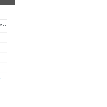
ão do
,