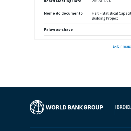
Board Meeting Date
2017/03/24
Nome do documento
Haiti - Statistical Capaci
Building Project
Palavras-chave
Exibir mais
IBRD
ID