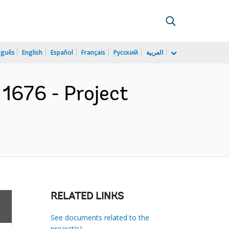
uguês
English
Español
Français
Русский
العربية
 1676 - Project
RELATED LINKS
See documents related to the
project(s)