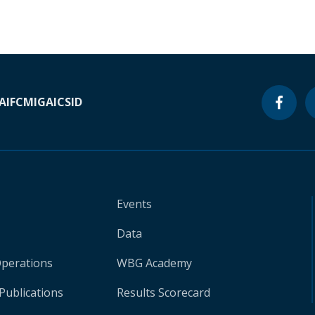
A
IFC
MIGA
ICSID
Events
Data
Operations
WBG Academy
Publications
Results Scorecard