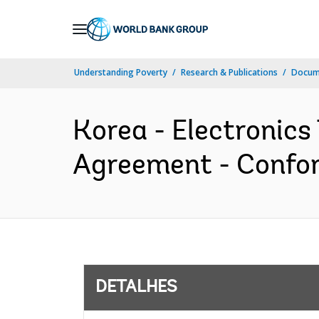
Skip
to
Main
Understanding Poverty
Research & Publications
Docume
Navigation
Korea - Electronics
Agreement - Confor
DETALHES