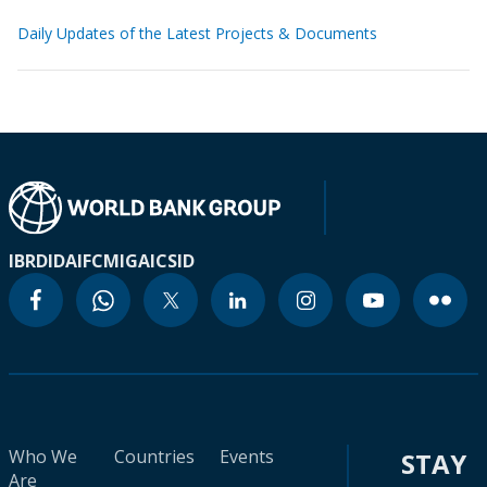
Daily Updates of the Latest Projects & Documents
IBRD
IDA
IFC
MIGA
ICSID
Who We
Countries
Events
STAY
Are