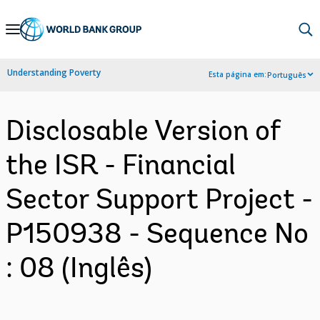
Skip
to
Main
Understanding Poverty
Esta página em:
Português
Navigation
Disclosable Version of
the ISR - Financial
Sector Support Project -
P150938 - Sequence No
: 08 (Inglês)