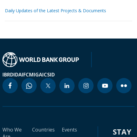
Daily Updates of the Latest Projects & Documents
IBRD
IDA
IFC
MIGA
ICSID
Who We
Countries
Events
STAY
Are