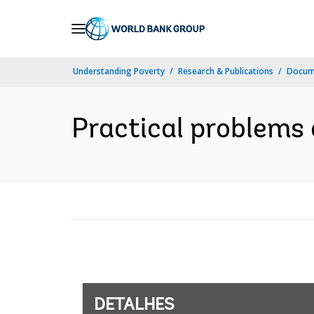
Skip
to
Main
Understanding Poverty
Research & Publications
Docume
Navigation
Practical problems 
DETALHES