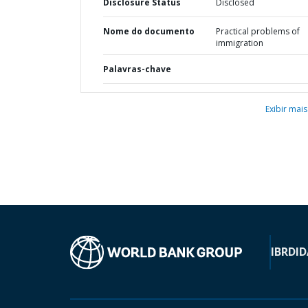
Disclosure Status
Disclosed
Nome do documento
Practical problems of
immigration
Palavras-chave
Exibir mais
IBRD
ID