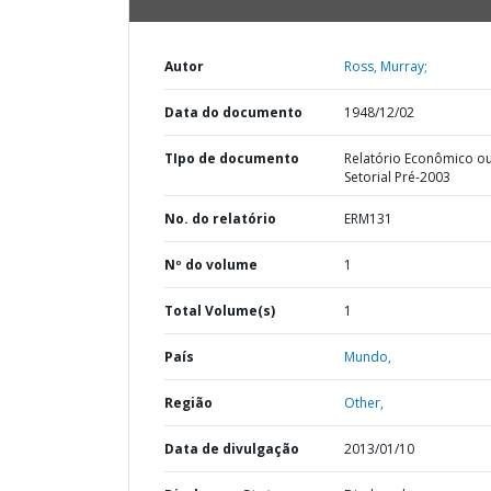
Autor
Ross, Murray;
Data do documento
1948/12/02
TIpo de documento
Relatório Econômico o
Setorial Pré-2003
No. do relatório
ERM131
Nº do volume
1
Total Volume(s)
1
País
Mundo,
Região
Other,
Data de divulgação
2013/01/10