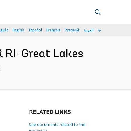
uguês
English
Español
Français
Русский
العربية
R RI-Great Lakes
)
RELATED LINKS
See documents related to the
project(s)