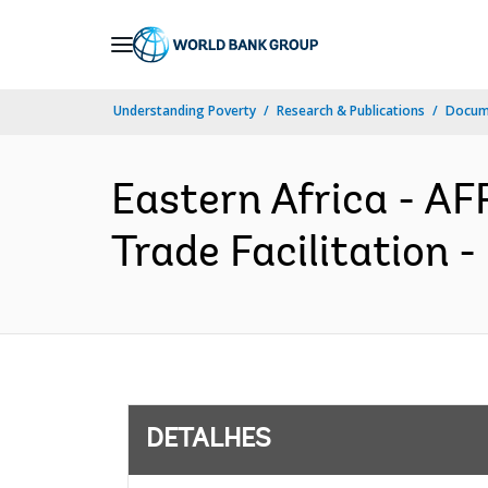
Skip
to
Main
Understanding Poverty
Research & Publications
Docume
Navigation
Eastern Africa - A
Trade Facilitation 
DETALHES