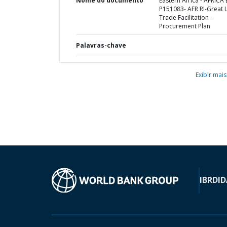
Nome do documento
Eastern Africa - AFRICA 
P151083- AFR RI-Great 
Trade Facilitation -
Procurement Plan
Palavras-chave
Exibir mais
IBRD
ID