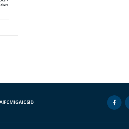
EAST-
Lakes
A
IFC
MIGA
ICSID