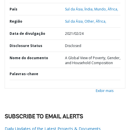
País
Sul da Ásia,
Índia,
Mundo,
África,
Região
Sul da Ásia,
Other,
África,
Data de divulgação
2021/02/24
Disclosure Status
Disclosed
Nome do documento
A Global View of Poverty, Gender,
and Household Composition
Palavras-chave
Exibir mais
SUBSCRIBE TO EMAIL ALERTS
Daily Updates of the Latest Projects & Documents