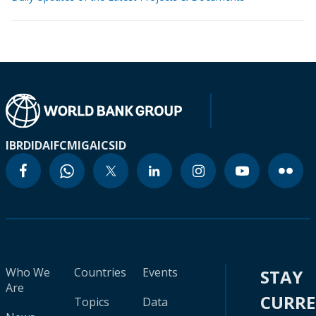
IBRD
IDA
IFC
MIGA
ICSID
Who We
Countries
Events
STAY
Are
CURR
Topics
Data