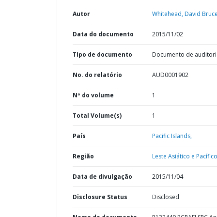
Autor
Whitehead, David Bruce
Data do documento
2015/11/02
TIpo de documento
Documento de auditori
No. do relatório
AUD0001902
Nº do volume
1
Total Volume(s)
1
País
Pacific Islands,
Região
Leste Asiático e Pacífico
Data de divulgação
2015/11/04
Disclosure Status
Disclosed