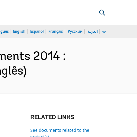
uguês
English
Español
Français
Русский
العربية
ments 2014 :
glês)
RELATED LINKS
See documents related to the
project(s)