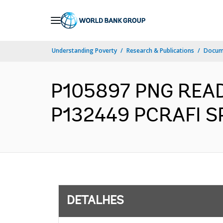
Skip
to
Main
Understanding Poverty
Research & Publications
Docume
Navigation
P105897 PNG READ 
P132449 PCRAFI SPC
DETALHES