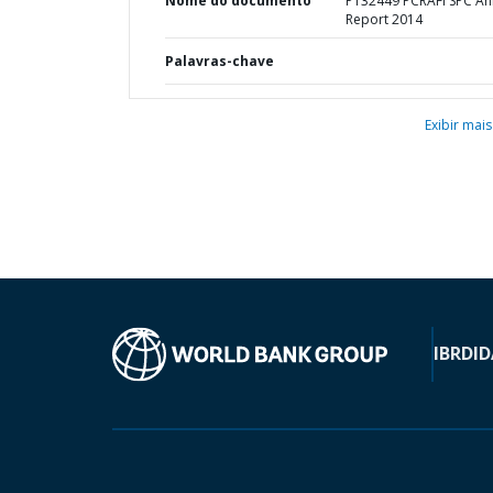
Nome do documento
P132449 PCRAFI SPC An
Report 2014
Palavras-chave
Exibir mais
IBRD
ID