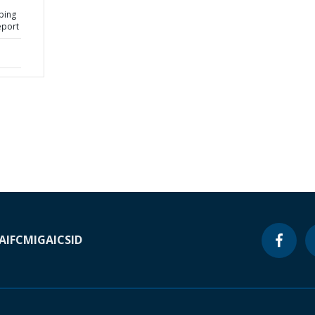
ping
eport
A
IFC
MIGA
ICSID