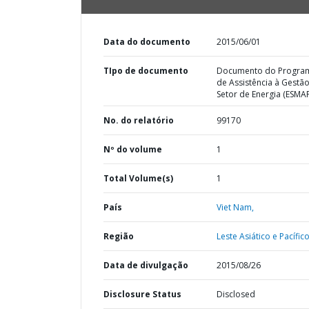
Data do documento
2015/06/01
TIpo de documento
Documento do Progra
de Assistência à Gestã
Setor de Energia (ESMA
No. do relatório
99170
Nº do volume
1
Total Volume(s)
1
País
Viet Nam,
Região
Leste Asiático e Pacífico
Data de divulgação
2015/08/26
Disclosure Status
Disclosed