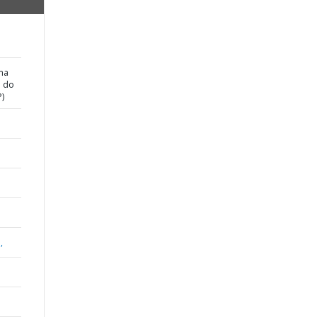
ma
o do
P)
,