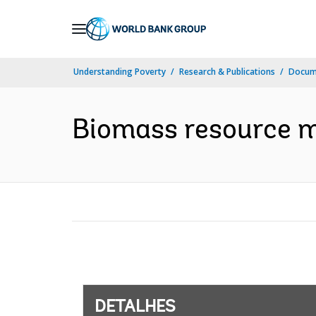
Skip
to
Main
Understanding Poverty
Research & Publications
Docume
Navigation
Biomass resource ma
DETALHES