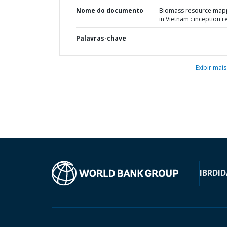
Nome do documento
Biomass resource map
in Vietnam : inception r
Palavras-chave
Exibir mais
IBRD
ID