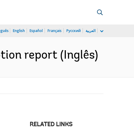
uguês
English
Español
Français
Русский
العربية
ion report (Inglês)
RELATED LINKS