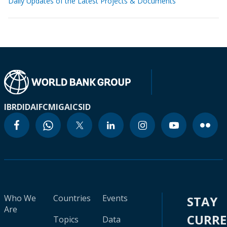
Daily Updates of the Latest Projects & Documents
IBRD
IDA
IFC
MIGA
ICSID
Who We
Countries
Events
STAY
Are
CURR
Topics
Data