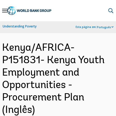
Skip
to
Main
Understanding Poverty
Esta página em:
Português
Navigation
Kenya/AFRICA-
P151831- Kenya Youth
Employment and
Opportunities -
Procurement Plan
(Inglês)