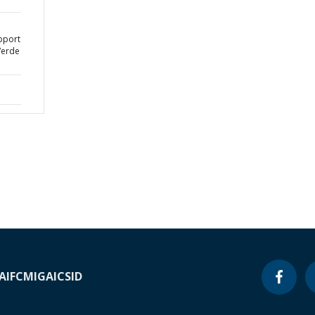
upport
Verde
A
IFC
MIGA
ICSID