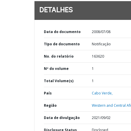
DETALHES
Data do documento
2008/07/08
TIpo de documento
Notificação
No. do relatório
163620
Nº do volume
1
Total Volume(s)
1
País
Cabo Verde,
Região
Western and Central Afr
Data de divulgação
2021/09/02
Disclosure Status
Disclosed