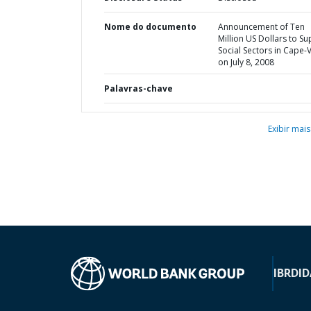
Nome do documento
Announcement of Ten
Million US Dollars to S
Social Sectors in Cape-
on July 8, 2008
Palavras-chave
Exibir mais
IBRD
ID