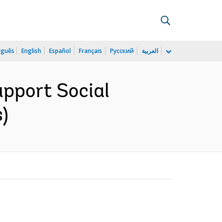
uguês
English
Español
Français
Русский
العربية
upport Social
)