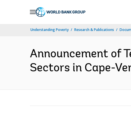
Skip
to
Main
Understanding Poverty
Research & Publications
Docume
Navigation
Announcement of Ten
Sectors in Cape-Ver