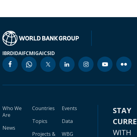
IBRD
IDA
IFC
MIGA
ICSID
Who We
Countries
Events
STAY
Are
CURR
Topics
Data
News
WITH
Projects &
WBG